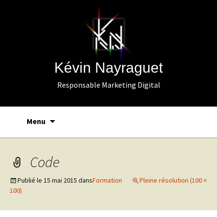
Kévin Nayraguet
Responsable Marketing Digital
Aller
Recherc
Menu
au
contenu
Code
Publié le
15 mai 2015
dans
Formation
Pleine résolution (100 ×
100)